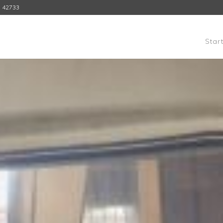
3 42733
Navigation
Star